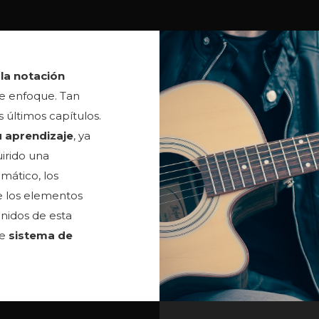
a la notación
te enfoque. Tan
 últimos capítulos.
 aprendizaje
, ya
irido una
mático, los
de los elementos
nidos de esta
te
sistema de