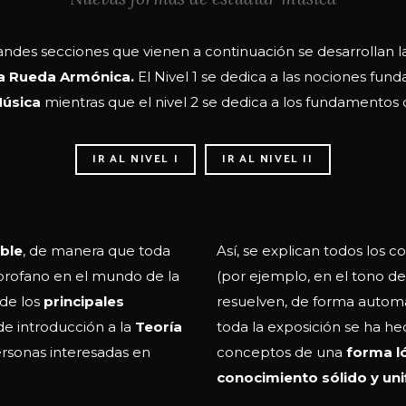
randes secciones que vienen a continuación se desarrollan la
la Rueda Armónica.
El Nivel 1 se dedica a las nociones fun
Música
mientras que el nivel 2 se dedica a los fundamentos 
IR AL NIVEL I
IR AL NIVEL II
ible
, de manera que toda
Así, se explican todos los 
 profano en el mundo de la
(por ejemplo, en el tono de
 de los
principales
resuelven, de forma automá
de introducción a la
Teoría
toda la exposición se ha he
ersonas interesadas en
conceptos de una
forma l
conocimiento sólido y uni