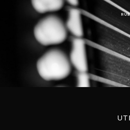
RU
UT