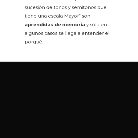
sucesión de tonos y semitonos que
tiene una escala Mayor” son
aprendidas de memoria
y sólo en
algunos casos se llega a entender el
porqué.